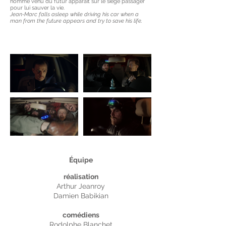
homme venu du futur apparaît sur le siège passager
pour lui sauver la vie.
Jean-Marc falls asleep while driving his car when a
man from the future appears and try to save his life.
Équipe
réalisation
Arthur Jeanroy
Damien Babikian
comédiens
Rodolphe Blanchet