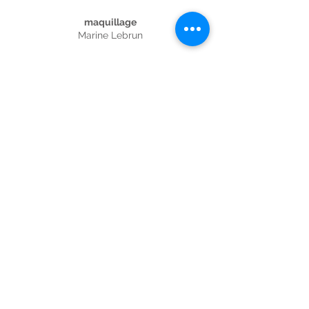
maquillage
Marine Lebrun
régisseur
Arthur Rouxel
montage
Arthur Jeanroy
Damien Babikian
montage son et mixage
William Mazure
étalonnage
Camille Jaulent
matériel
Pleine Image, Ante Bellum Films
A4 Audio
Studio Audran