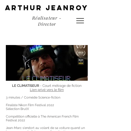
ARTHUR JEANROy
Réalisateur -
Director
LE CLIMATISEUR
- Court métrage de fiction
Lien privé vers le film
3 minutes / Comédie Science-fiction
Finaliste Nikon Film Festival 2022
Sélection BrutX
Compétition officielle à The American French Film
Festival 2022
Jean-Marc s'endort au volant de sa voiture quand un