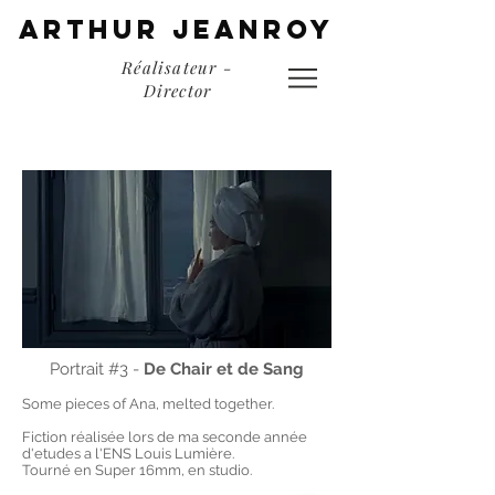
ARTHUR JEANROy
Réalisateur -
Director
Portrait #3 -
De Chair et de Sang
Some pieces of Ana, melted together.
Fiction réalisée lors de ma seconde année
d'etudes a l'ENS Louis Lumière.
Tourné en Super 16mm, en studio.